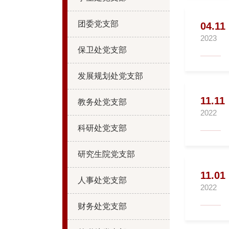
团委党支部
04.11
2023
保卫处党支部
发展规划处党支部
11.11
教务处党支部
2022
科研处党支部
研究生院党支部
11.01
人事处党支部
2022
财务处党支部