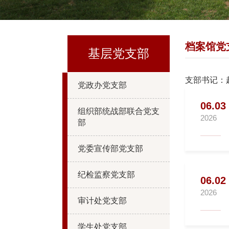
档案馆党
基层党支部
支部书记：
党政办党支部
06.03
组织部统战部联合党支
2026
部
党委宣传部党支部
纪检监察党支部
06.02
2026
审计处党支部
学生处党支部