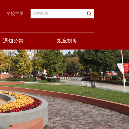
学校主页
通知公告
规章制度