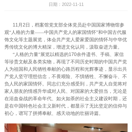
日期：2022-11-11
11
月
2
日，档案馆党支部全体党员赴中国国家博物馆参
观“人格的力量——中国共产党人的家国情怀”和中国古代服
饰文化等主题展览，体会共产党人爱家爱国的情怀与中华优
秀传统文化的博大精深，增进文化认同，汲取奋进力量。
“人格的力量”展览以精选的
170
余件遗书、手稿、家信
等珍贵文献及各类实物，再现了不同历史时期的中国共产党
人为祖国和人民牺牲奉献的心路历程和光辉事迹，显示出共
产党人坚守理想信念，不畏艰险、不惧牺牲、不懈奋斗、不
负人民的家国情怀。同志们充分感受到，共产党人自觉将对
家人朋友的情感升华成对人民、对国家的大爱担当，无论是
在浴血奋战的革命年代、如火如荼的社会主义建设时期，还
是在中国特色社会主义新时代，都显示了无比坚定的信仰与
初心，谱写了拼搏奉献、感天动地的壮丽诗篇。