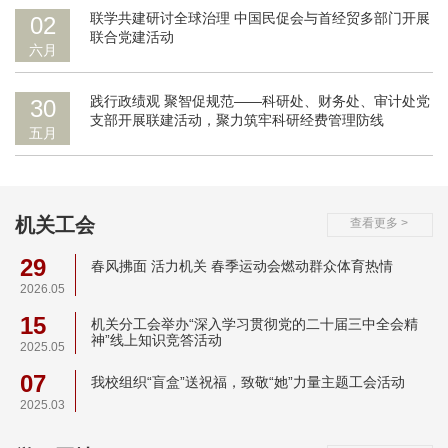
联学共建研讨全球治理 中国民促会与首经贸多部门开展
02
联合党建活动
六月
践行政绩观 聚智促规范——科研处、财务处、审计处党
30
支部开展联建活动，聚力筑牢科研经费管理防线
五月
机关工会
查看更多 >
29
春风拂面 活力机关 春季运动会燃动群众体育热情
2026.05
15
机关分工会举办“深入学习贯彻党的二十届三中全会精
神”线上知识竞答活动
2025.05
07
我校组织“盲盒”送祝福，致敬“她”力量主题工会活动
2025.03