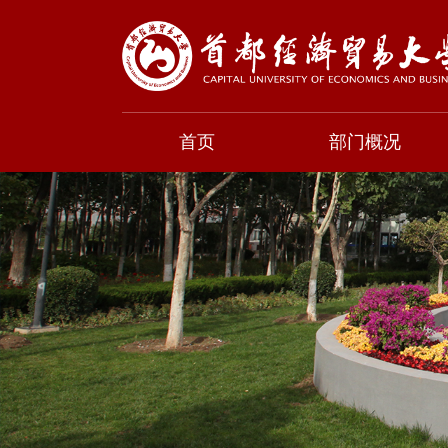
首页
部门概况