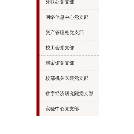
外联处党支部
网络信息中心党支部
资产管理处党支部
校工会党支部
档案馆党支部
校部机关医院党支部
数字经济研究院党支部
实验中心党支部