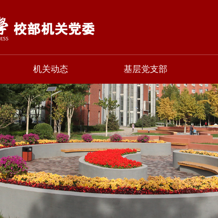
机关动态
基层党支部