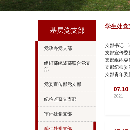
学生处党
基层党支部
支部书记：
党政办党支部
支部宣传委
支部组织委
组织部统战部联合党支
支部纪检委
部
支部青年委
党委宣传部党支部
07.10
2021
纪检监察党支部
审计处党支部
学生处党支部