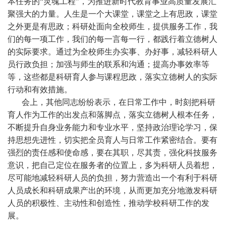
本任务的“灵魂工程”，为推进新时代教育事业高质量发展汇
聚强大的力量。人生是一个大课堂，课堂之上有思政，课堂
之外更是有思政；科研处面向全校师生，提供服务工作，我
们的每一项工作，我们的每一言每一行，都践行着立德树人
的实际要求。通过为全校师生办实事、办好事，减轻科研人
员行政负担；加强与师生的联系和沟通；提高办事效率等
等，这些都是科研育人参与课程思政，落实立德树人的实际
行动和有效措施。
会上，其他同志纷纷表示，在日常工作中，时刻把科研
育人作为工作的出发点和落脚点，落实立德树人根本任务，
不断提升自身业务能力和专业水平，坚持政治理论学习，保
持思想先进性，切实把全员育人与日常工作紧密结合。要有
强烈的责任感和使命感，要在其职，尽其责，强化科技服务
意识，把自己定位在服务者的位置上，多为科研人员着想，
尽可能地减轻科研人员的负担，努力营造出一个有利于科研
人员成长和科研成果产出的环境，从而更加充分地激发科研
人员的积极性、主动性和创造性，推动学校科研工作的发
展。